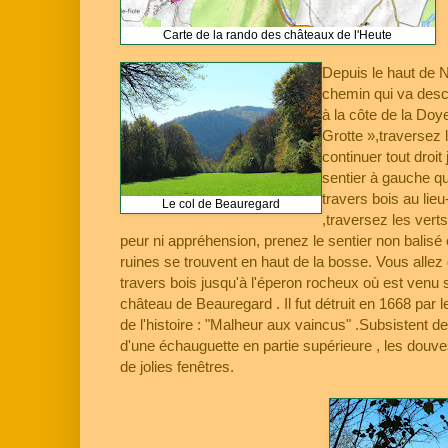
Carte de la rando des châteaux de l'Heute
Depuis le haut de 
chemin qui va desc
à la côte de la Doy
Grotte »,traversez l
continuer tout droit
sentier à gauche q
travers bois au lieu
Le col de Beauregard
,traversez les vert
peur ni appréhension, prenez le sentier non balisé 
ruines se trouvent en haut de la bosse. Vous allez
travers bois jusqu'à l'éperon rocheux où est venu s
château de Beauregard . Il fut détruit en 1668 par le
de l'histoire : "Malheur aux vaincus" .Subsistent 
d'une échauguette en partie supérieure , les dou
de jolies fenêtres.